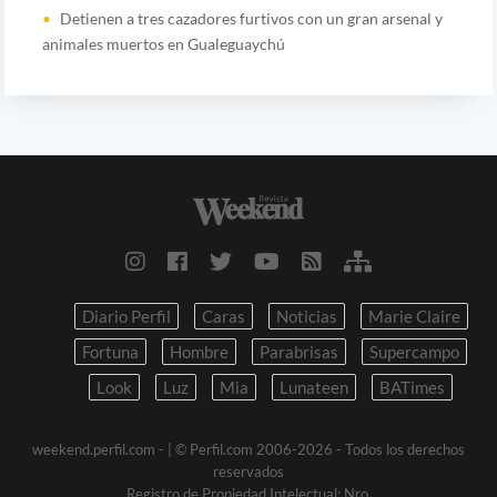
Detienen a tres cazadores furtivos con un gran arsenal y
animales muertos en Gualeguaychú
Diario Perfil
Caras
Noticias
Marie Claire
Fortuna
Hombre
Parabrisas
Supercampo
Look
Luz
Mia
Lunateen
BATimes
weekend.perfil.com -
| © Perfil.com 2006-2026 - Todos los derechos
reservados
Registro de Propiedad Intelectual: Nro.