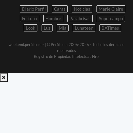
Diario Perfil
Caras
Noticias
Marie Claire
Fortuna
Hombre
Parabrisas
Supercampo
Look
Luz
Mia
Lunateen
BATimes
weekend.perfil.com -
| © Perfil.com 2006-2026 - Todos los derechos
reservados
Registro de Propiedad Intelectual: Nro.