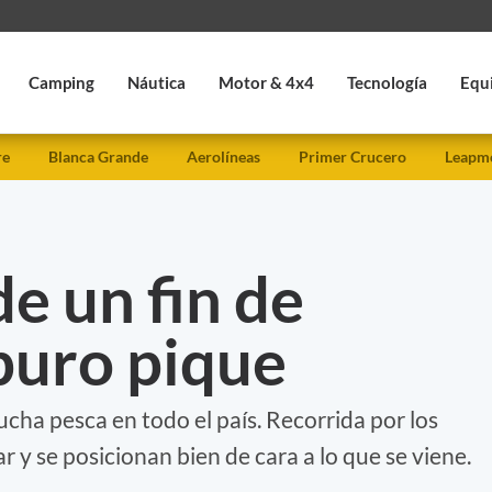
Camping
Náutica
Motor & 4x4
Tecnología
Equ
re
Blanca Grande
Aerolíneas
Primer Crucero
Leapmo
e un fin de
puro pique
cha pesca en todo el país. Recorrida por los
 y se posicionan bien de cara a lo que se viene.