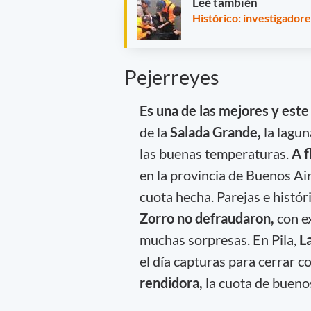
Leé también
Histórico: investigador
Pejerreyes
Es una de las mejores y est
de la
Salada Grande,
la lagun
las buenas temperaturas.
A f
en la provincia de Buenos Ai
cuota hecha. Parejas e histór
Zorro no defraudaron,
con e
muchas sorpresas. En Pila,
La
el día capturas para cerrar c
rendidora,
la cuota de bueno