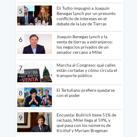
Di Tullio impugnó a Joaquín
5
Benegas Lynch por un presunto
conflicto de intereses en el
debate de la Ley de Tierras
Joaquín Benegas Lynch y la
6
venta de tierras a extranjeros:
los negocios privados de un
senador cercano a Milei
Marcha al Congreso: qué calles
7
están cortadas y cómo circula el
transporte público
El Tertuliano prefiere quedarse
8
con el poder
Encuesta: Bullrich tiene 51% de
9
rechazo, Milei llega al 59%, y
qué pasa con los números de
Kicillof y Myriam Bregman