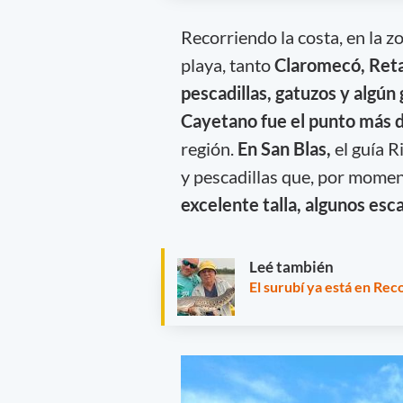
Recorriendo la costa, en la z
playa, tanto
Claromecó, Reta
pescadillas, gatuzos y algún 
Cayetano fue el punto más d
región.
En San Blas,
el guía R
y pescadillas que, por mome
excelente talla, algunos esc
Leé también
El surubí ya está en Rec