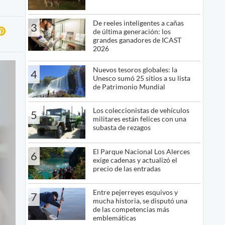
De reeles inteligentes a cañas
3
de última generación: los
grandes ganadores de ICAST
2026
Nuevos tesoros globales: la
4
Unesco sumó 25 sitios a su lista
de Patrimonio Mundial
Los coleccionistas de vehículos
5
militares están felices con una
subasta de rezagos
El Parque Nacional Los Alerces
6
exige cadenas y actualizó el
precio de las entradas
Entre pejerreyes esquivos y
7
mucha historia, se disputó una
de las competencias más
emblemáticas