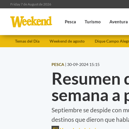
Friday 7 de August de 2026
Pesca
Turismo
Aventura
Temas del Día
Weekend de agosto
Dique Campo Aleg
PESCA
|
30-09-2024 15:15
Resumen d
semana a 
Septiembre se despide con mu
destinos que dieron que hablar