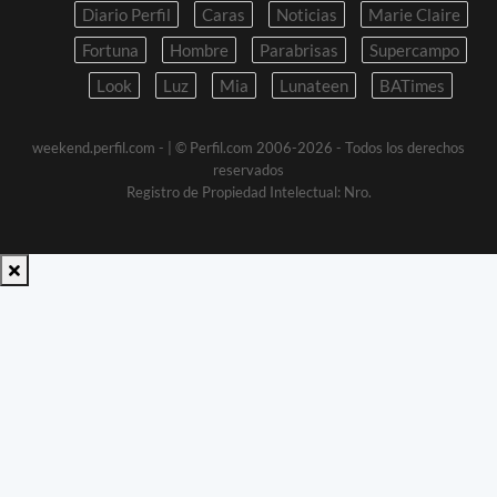
Diario Perfil
Caras
Noticias
Marie Claire
Fortuna
Hombre
Parabrisas
Supercampo
Look
Luz
Mia
Lunateen
BATimes
weekend.perfil.com -
| © Perfil.com 2006-2026 - Todos los derechos
reservados
Registro de Propiedad Intelectual: Nro.