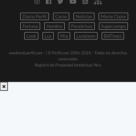
Diario Perfil
Caras
Noticias
Marie Claire
Fortuna
Hombre
Parabrisas
Supercampo
Look
Luz
Mia
Lunateen
BATimes
weekend.perfil.com -
| © Perfil.com 2006-2026 - Todos los derechos
reservados
Registro de Propiedad Intelectual: Nro.