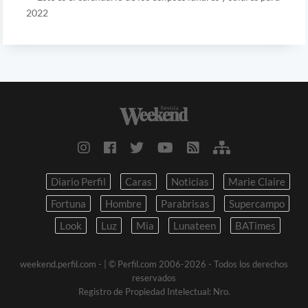
2022
Diario Perfil
Caras
Noticias
Marie Claire
Fortuna
Hombre
Parabrisas
Supercampo
Look
Luz
Mia
Lunateen
BATimes
weekend.perfil.com -
| © Perfil.com 2006-2026 - Todos los derechos
reservados
Registro de Propiedad Intelectual: Nro.