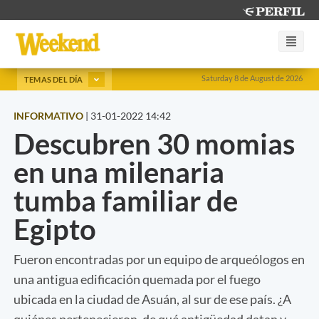
Saturday 8 de August de 2026
TEMAS DEL DÍA
INFORMATIVO
|
31-01-2022 14:42
Descubren 30 momias
en una milenaria
tumba familiar de
Egipto
Fueron encontradas por un equipo de arqueólogos en
una antigua edificación quemada por el fuego
ubicada en la ciudad de Asuán, al sur de ese país. ¿A
quiénes pertenecieron, de qué antigüedad datan y