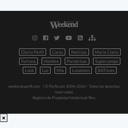
Diario Perfil
Caras
Noticias
Marie Claire
Fortuna
Hombre
Parabrisas
Supercampo
Look
Luz
Mia
Lunateen
BATimes
weekend.perfil.com -
| © Perfil.com 2006-2026 - Todos los derechos
reservados
Registro de Propiedad Intelectual: Nro.