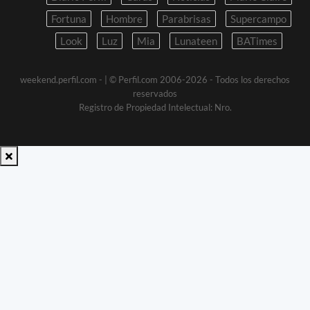
Fortuna
Hombre
Parabrisas
Supercampo
Look
Luz
Mia
Lunateen
BATimes
weekend.perfil.com -
| © Perfil.com 2006-2026 - Todos los derechos
reservados
Registro de Propiedad Intelectual: Nro.