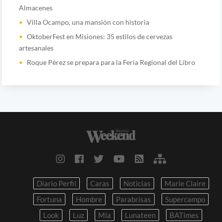
Almacenes
Villa Ocampo, una mansión con historia
OktoberFest en Misiones: 35 estilos de cervezas
artesanales
Roque Pérez se prepara para la Feria Regional del Libro
Diario Perfil
Caras
Noticias
Marie Claire
Fortuna
Hombre
Parabrisas
Supercampo
Look
Luz
Mia
Lunateen
BATimes