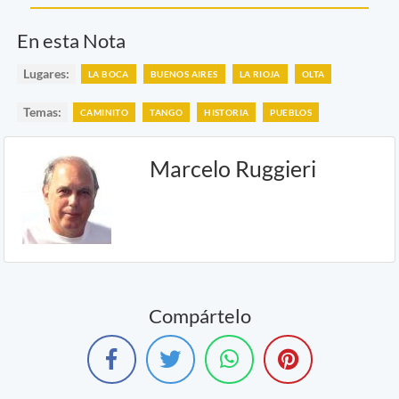
En esta Nota
Lugares:
LA BOCA
BUENOS AIRES
LA RIOJA
OLTA
Temas:
CAMINITO
TANGO
HISTORIA
PUEBLOS
Marcelo Ruggieri
Compártelo