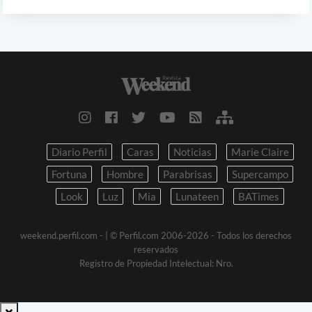
Diario Perfil
Caras
Noticias
Marie Claire
Fortuna
Hombre
Parabrisas
Supercampo
Look
Luz
Mia
Lunateen
BATimes
weekend.perfil.com -
| © Perfil.com 2006-2026 - Todos los derechos
reservados
Registro de Propiedad Intelectual: Nro.