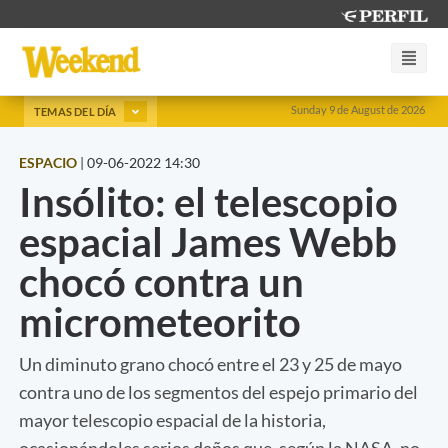
Sunday 9 de August de 2026
TEMAS DEL DÍA
ESPACIO
|
09-06-2022 14:30
Insólito: el telescopio
espacial James Webb
chocó contra un
micrometeorito
Un diminuto grano chocó entre el 23 y 25 de mayo
contra uno de los segmentos del espejo primario del
mayor telescopio espacial de la historia,
ocasionándoles serios daños que, según la NASA, no