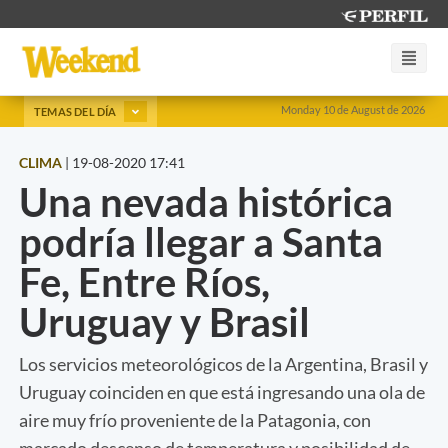
Monday 10 de August de 2026
TEMAS DEL DÍA
CLIMA
|
19-08-2020 17:41
Una nevada histórica
podría llegar a Santa
Fe, Entre Ríos,
Uruguay y Brasil
Los servicios meteorológicos de la Argentina, Brasil y
Uruguay coinciden en que está ingresando una ola de
aire muy frío proveniente de la Patagonia, con
marcado descenso de temperatura y posibilidad de