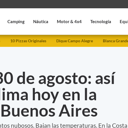
Camping
Náutica
Motor & 4x4
Tecnología
Equ
s
10 Pizzas Originales
Dique Campo Alegre
Blanca Grand
 de agosto: así
lima hoy en la
 Buenos Aires
tos nubosos. Bajan las temperaturas. En la Costa