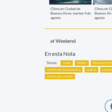
Clima en Ciudad de
Clima en C
Buenos Aires: martes 4 de
Buenos Aire
agosto
agosto
at Weekend
En esta Nota
Temas:
CLIMA
TIEMPO
PRONOSTICO 
ALERTA METEOROLOGICO
ALERTA
COMO E
ESTADO DEL TIEMPO