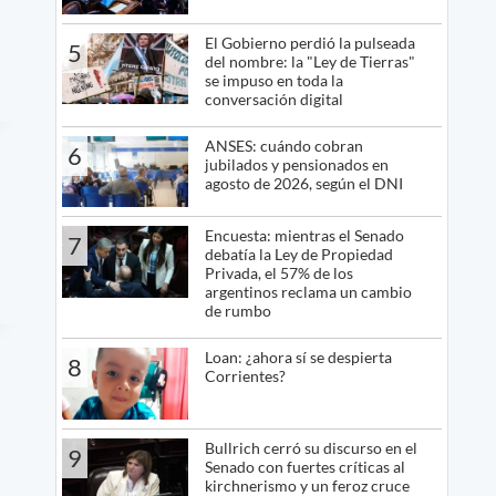
El Gobierno perdió la pulseada
5
del nombre: la "Ley de Tierras"
se impuso en toda la
conversación digital
ANSES: cuándo cobran
6
jubilados y pensionados en
agosto de 2026, según el DNI
Encuesta: mientras el Senado
7
debatía la Ley de Propiedad
Privada, el 57% de los
argentinos reclama un cambio
de rumbo
Loan: ¿ahora sí se despierta
8
Corrientes?
Bullrich cerró su discurso en el
9
Senado con fuertes críticas al
kirchnerismo y un feroz cruce