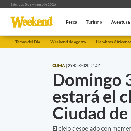
Saturday 8 de August de 2026
Pesca
Turismo
Aventura
Temas del Día
Weekend de agosto
Hembras Africana
CLIMA
|
29-08-2020 21:31
Domingo 30
estará el c
Ciudad de
El cielo despejado con momen