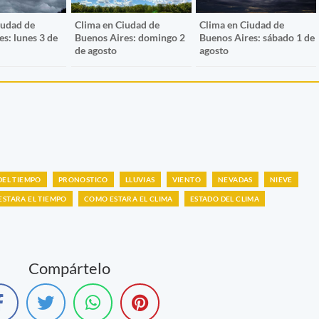
iudad de
Clima en Ciudad de
Clima en Ciudad de
s: lunes 3 de
Buenos Aires: domingo 2
Buenos Aires: sábado 1 de
de agosto
agosto
DEL TIEMPO
PRONOSTICO
LLUVIAS
VIENTO
NEVADAS
NIEVE
STARA EL TIEMPO
COMO ESTARA EL CLIMA
ESTADO DEL CLIMA
Compártelo