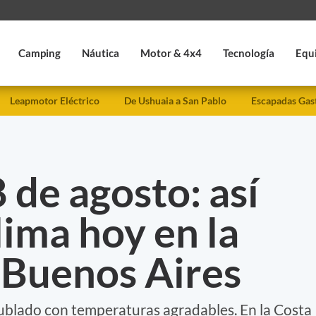
Camping
Náutica
Motor & 4x4
Tecnología
Equ
Leapmotor Eléctrico
De Ushuaia a San Pablo
Escapadas Gas
 de agosto: así
lima hoy en la
 Buenos Aires
ublado con temperaturas agradables. En la Costa