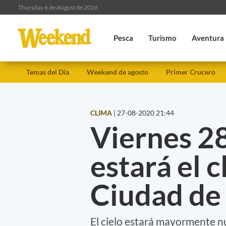
Thursday 6 de August de 2026
Pesca
Turismo
Aventura
Temas del Día
Weekend de agosto
Primer Crucero
CLIMA
|
27-08-2020 21:44
Viernes 28
estará el c
Ciudad de
El cielo estará mayormente n