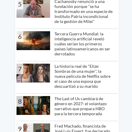
Cachanosky renunció a una
5
fundación porque "se ha
transformado en una especie de
Instituto Patria incondicional
de la gestión de Milei"
Tercera Guerra Mundial: la
6
inteligencia artificial reveló
cuáles serían los primeros
países latinoamericanos en ser
derrotados
La historia real de "Elize:
7
Sombras de una mujer", la
nueva película de Netflix sobre
el caso de una esposa que
descuartizó a su marido
The Last of Us cambiará de
8
género en 2027: el volantazo
narrativo que prepara HBO
para la tercera temporada
Fred Machado, financista de
9
José Luis Espert, fue declarado