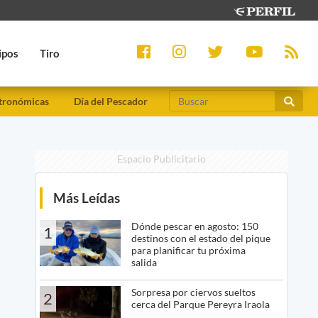
ipos
Tiro
tronómicas
Día del Pescador
Espacio Publicitario
Más Leídas
Dónde pescar en agosto: 150
1
destinos con el estado del pique
para planificar tu próxima
salida
Sorpresa por ciervos sueltos
2
cerca del Parque Pereyra Iraola