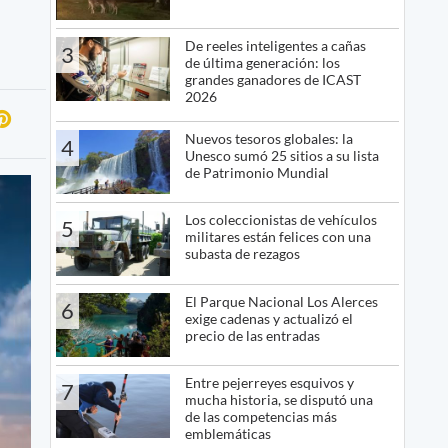
De reeles inteligentes a cañas
3
de última generación: los
grandes ganadores de ICAST
2026
Nuevos tesoros globales: la
4
Unesco sumó 25 sitios a su lista
de Patrimonio Mundial
Los coleccionistas de vehículos
5
militares están felices con una
subasta de rezagos
El Parque Nacional Los Alerces
6
exige cadenas y actualizó el
precio de las entradas
Entre pejerreyes esquivos y
7
mucha historia, se disputó una
de las competencias más
emblemáticas