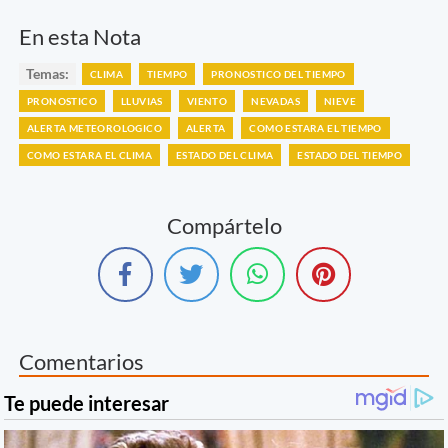
En esta Nota
Temas:
CLIMA
TIEMPO
PRONOSTICO DEL TIEMPO
PRONOSTICO
LLUVIAS
VIENTO
NEVADAS
NIEVE
ALERTA METEOROLOGICO
ALERTA
COMO ESTARA EL TIEMPO
COMO ESTARA EL CLIMA
ESTADO DEL CLIMA
ESTADO DEL TIEMPO
Compártelo
Comentarios