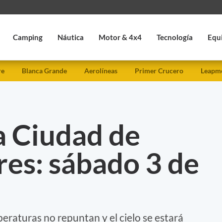
Camping
Náutica
Motor & 4x4
Tecnología
Equ
re
Blanca Grande
Aerolíneas
Primer Crucero
Leapmo
a Ciudad de
es: sábado 3 de
eraturas no repuntan y el cielo se estará