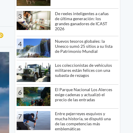
De reeles inteligentes a cañas
3
de última generación: los
grandes ganadores de ICAST
2026
Nuevos tesoros globales: la
4
Unesco sumó 25 sitios a su lista
de Patrimonio Mundial
Los coleccionistas de vehículos
5
militares están felices con una
subasta de rezagos
El Parque Nacional Los Alerces
6
exige cadenas y actualizó el
precio de las entradas
Entre pejerreyes esquivos y
7
mucha historia, se disputó una
de las competencias más
emblemáticas