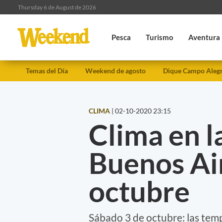
Thursday 6 de August de 2026
Pesca
Turismo
Aventura
Temas del Día
Weekend de agosto
Dique Campo Aleg
CLIMA
|
02-10-2020 23:15
Clima en l
Buenos Air
octubre
Sábado 3 de octubre: las temp