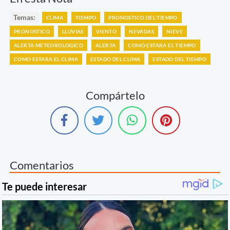
Temas:
CLIMA
TIEMPO
PRONOSTICO DEL TIEMPO
PRONOSTICO
LLUVIAS
VIENTO
NEVADAS
NIEVE
ALERTA METEOROLOGICO
ALERTA
COMO ESTARA EL TIEMPO
COMO ESTARA EL CLIMA
ESTADO DEL CLIMA
ESTADO DEL TIEMPO
Compártelo
Comentarios