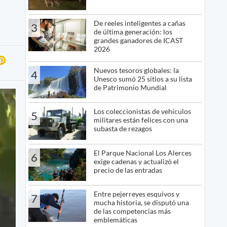
De reeles inteligentes a cañas
3
de última generación: los
grandes ganadores de ICAST
2026
Nuevos tesoros globales: la
4
Unesco sumó 25 sitios a su lista
de Patrimonio Mundial
Los coleccionistas de vehículos
5
militares están felices con una
subasta de rezagos
El Parque Nacional Los Alerces
6
exige cadenas y actualizó el
precio de las entradas
Entre pejerreyes esquivos y
7
mucha historia, se disputó una
de las competencias más
emblemáticas