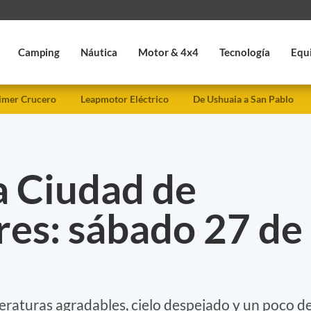
Camping
Náutica
Motor & 4x4
Tecnología
Equ
imer Crucero
Leapmotor Eléctrico
De Ushuaia a San Pablo
a Ciudad de
res: sábado 27 de
aturas agradables, cielo despejado y un poco d