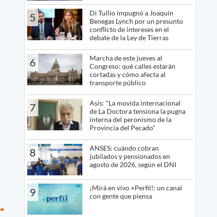
Di Tullio impugnó a Joaquín
5
Benegas Lynch por un presunto
conflicto de intereses en el
debate de la Ley de Tierras
Marcha de este jueves al
6
Congreso: qué calles estarán
cortadas y cómo afecta al
transporte público
Asís: "La movida internacional
7
de La Doctora tensiona la pugna
interna del peronismo de la
Provincia del Pecado"
ANSES: cuándo cobran
8
jubilados y pensionados en
agosto de 2026, según el DNI
¡Mirá en vivo +Perfil!: un canal
9
con gente que piensa