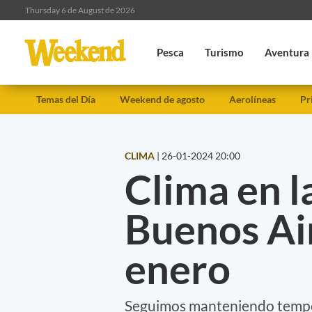
Thursday 6 de August de 2026
Pesca
Turismo
Aventura
Temas del Día
Weekend de agosto
Aerolíneas
Pr
CLIMA
|
26-01-2024 20:00
Clima en l
Buenos Ai
enero
Seguimos manteniendo temper