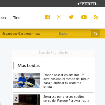
ipos
Tiro
Escapadas Gastronómicas
Espacio Publicitario
Más Leídas
Dónde pescar en agosto: 150
1
destinos con el estado del pique
para planificar tu próxima
salida
Sorpresa por ciervos sueltos
2
cerca del Parque Pereyra Iraola
e