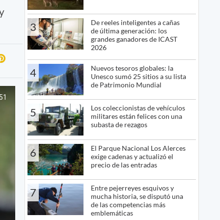
y
De reeles inteligentes a cañas
3
de última generación: los
grandes ganadores de ICAST
2026
Nuevos tesoros globales: la
4
Unesco sumó 25 sitios a su lista
de Patrimonio Mundial
Los coleccionistas de vehículos
5
militares están felices con una
subasta de rezagos
El Parque Nacional Los Alerces
6
exige cadenas y actualizó el
precio de las entradas
Entre pejerreyes esquivos y
7
mucha historia, se disputó una
de las competencias más
emblemáticas