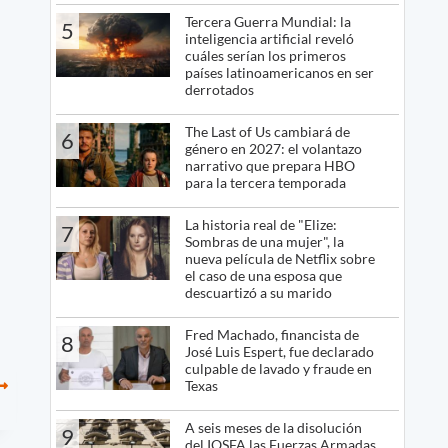
Tercera Guerra Mundial: la
5
inteligencia artificial reveló
cuáles serían los primeros
países latinoamericanos en ser
derrotados
The Last of Us cambiará de
6
género en 2027: el volantazo
narrativo que prepara HBO
para la tercera temporada
La historia real de "Elize:
7
Sombras de una mujer", la
nueva película de Netflix sobre
el caso de una esposa que
descuartizó a su marido
Fred Machado, financista de
8
José Luis Espert, fue declarado
culpable de lavado y fraude en
Texas
A seis meses de la disolución
9
del IOSFA las Fuerzas Armadas