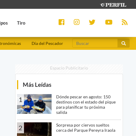
ipos
Tiro
tronómicas
Día del Pescador
Espacio Publicitario
Más Leídas
Dónde pescar en agosto: 150
1
destinos con el estado del pique
para planificar tu próxima
salida
Sorpresa por ciervos sueltos
2
cerca del Parque Pereyra Iraola