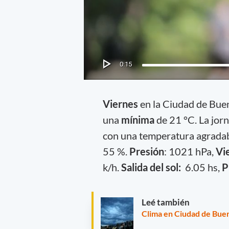
Viernes
en la Ciudad de Bue
una
mínima
de 21 °C. La jor
con una temperatura agradab
55 %.
Presión
: 1021 hPa,
Vi
k/h.
Salida del sol:
6.05 hs,
P
Leé también
Clima en Ciudad de Buen