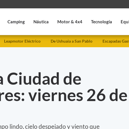
Camping
Náutica
Motor & 4x4
Tecnología
Equ
Leapmotor Eléctrico
De Ushuaia a San Pablo
Escapadas Gas
a Ciudad de
es: viernes 26 de
po lindo, cielo despejado y viento que