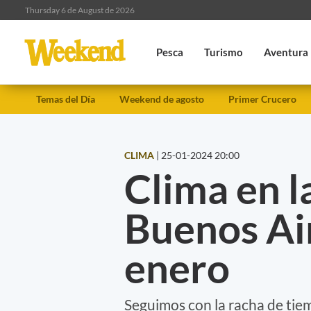
Thursday 6 de August de 2026
Pesca
Turismo
Aventura
Temas del Día
Weekend de agosto
Primer Crucero
CLIMA
|
25-01-2024 20:00
Clima en l
Buenos Air
enero
Seguimos con la racha de tiem