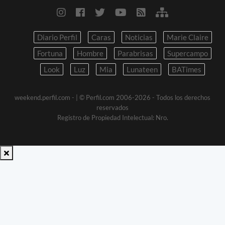
Diario Perfil
Caras
Noticias
Marie Claire
Fortuna
Hombre
Parabrisas
Supercampo
Look
Luz
Mia
Lunateen
BATimes
weekend.perfil.com -
| © Perfil.com 2006-2026 - Todos los derechos
reservados
Registro de Propiedad Intelectual: Nro.