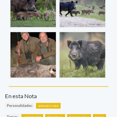
En esta Nota
Personalidades:
JABALÍES CAZA
Temas:
CORRIENTES
PROVINCIA
BUENOS AIRES
PLAGA