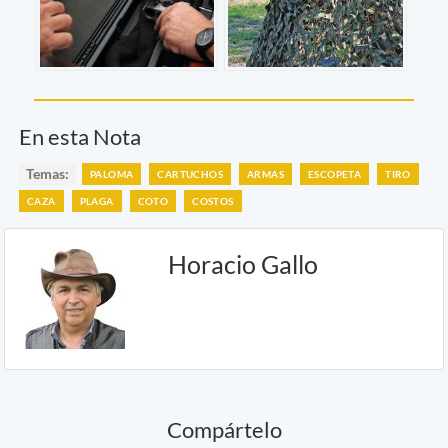
En esta Nota
Temas:
PALOMA
CARTUCHOS
ARMAS
ESCOPETA
TIRO
CAZA
PLAGA
COTO
COSTOS
Horacio Gallo
Compártelo