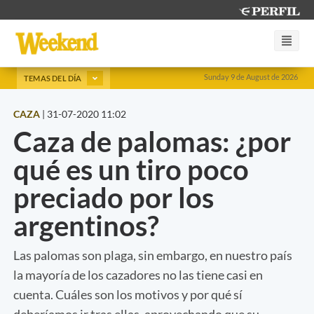
Sunday 9 de August de 2026
TEMAS DEL DÍA
CAZA
|
31-07-2020 11:02
Caza de palomas: ¿por
qué es un tiro poco
preciado por los
argentinos?
Las palomas son plaga, sin embargo, en nuestro país
la mayoría de los cazadores no las tiene casi en
cuenta. Cuáles son los motivos y por qué sí
deberíamos ir tras ellas, aprovechando que su