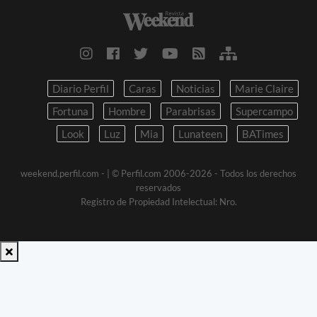
Diario Perfil
Caras
Noticias
Marie Claire
Fortuna
Hombre
Parabrisas
Supercampo
Look
Luz
Mia
Lunateen
BATimes
weekend.perfil.com -
| © Perfil.com 2006-2026 - Todos los derechos
reservados
Registro de Propiedad Intelectual: Nro.