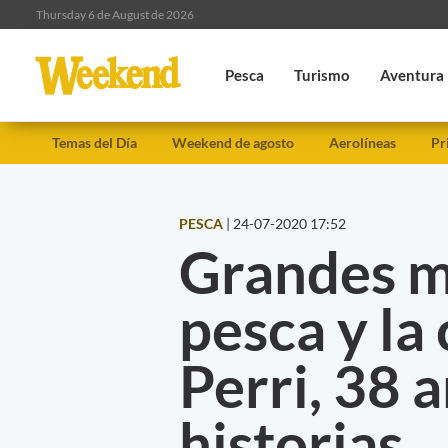
Thursday 6 de August de 2026
Pesca
Turismo
Aventura
Temas del Día
Weekend de agosto
Aerolíneas
Pr
PESCA
|
24-07-2020 17:52
Grandes m
pesca y la
Perri, 38 
historias