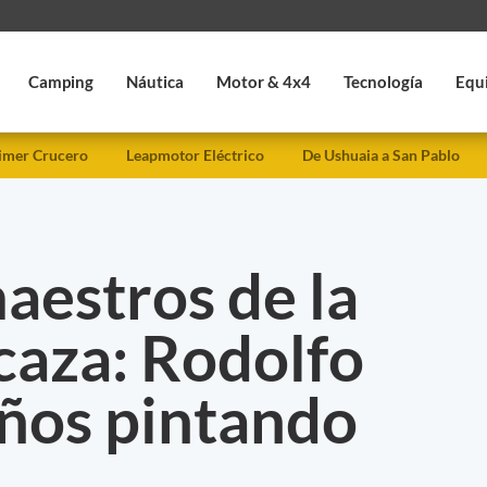
Camping
Náutica
Motor & 4x4
Tecnología
Equ
imer Crucero
Leapmotor Eléctrico
De Ushuaia a San Pablo
aestros de la
 caza: Rodolfo
años pintando