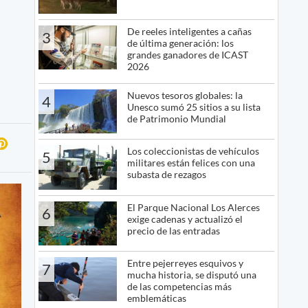
De reeles inteligentes a cañas
3
de última generación: los
grandes ganadores de ICAST
2026
Nuevos tesoros globales: la
4
Unesco sumó 25 sitios a su lista
de Patrimonio Mundial
Los coleccionistas de vehículos
5
militares están felices con una
subasta de rezagos
El Parque Nacional Los Alerces
6
exige cadenas y actualizó el
precio de las entradas
Entre pejerreyes esquivos y
7
mucha historia, se disputó una
de las competencias más
emblemáticas