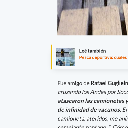
Leé también
Pesca deportiva: cuáles 
Fue amigo de
Rafael Gugliel
cruzando los Andes por Soco
atascaron las camionetas y
de infinidad de vacunos
. E
camioneta, ateridos, me ani
semejante pantano. “¿Cómo 