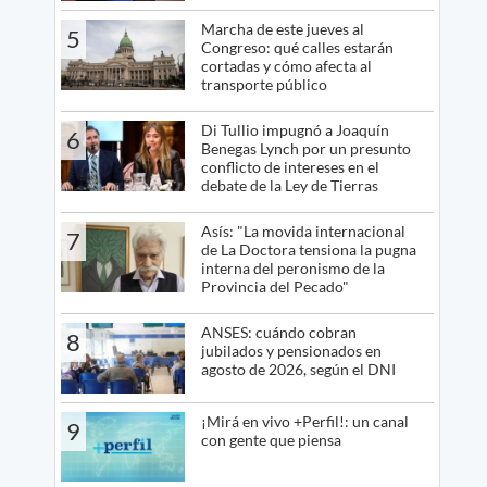
Marcha de este jueves al
5
Congreso: qué calles estarán
cortadas y cómo afecta al
transporte público
Di Tullio impugnó a Joaquín
6
Benegas Lynch por un presunto
conflicto de intereses en el
debate de la Ley de Tierras
Asís: "La movida internacional
7
de La Doctora tensiona la pugna
interna del peronismo de la
Provincia del Pecado"
ANSES: cuándo cobran
8
jubilados y pensionados en
agosto de 2026, según el DNI
¡Mirá en vivo +Perfil!: un canal
9
con gente que piensa