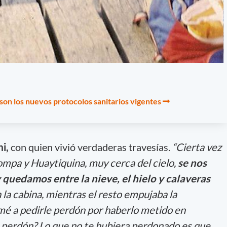
son los nuevos protocolos sanitarios vigentes
mi,
con quien vivió verdaderas travesías.
“Cierta vez
mpa y Huaytiquina, muy cerca del cielo,
se nos
 quedamos entre la nieve, el hielo y calaveras
n la cabina, mientras el resto empujaba la
mé a pedirle perdón por haberlo metido en
perdón? Lo que no te hubiera perdonado es que