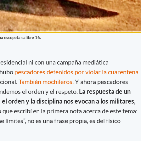
a escopeta calibre 16.
residencial ni con una campaña mediática
 hubo
pescadores detenidos por violar la cuarentena
cional.
También mochileros.
Y ahora pescadores
demos el orden y el respeto.
La respuesta de un
 el orden y la disciplina nos evocan a los militares,
o que escribí en la primera nota acerca de este tema:
límites”, no es una frase propia, es del físico