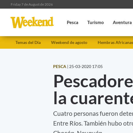
Friday 7 de August de 2026
Pesca
Turismo
Aventura
Temas del Día
Weekend de agosto
Hembras Africana
PESCA
|
25-03-2020 17:05
Pescadore
la cuaren
Cuatro personas fueron deten
Entre Ríos. También hubo otros
Chocón, Neuquén.