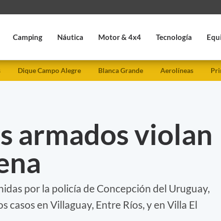
Camping
Náutica
Motor & 4x4
Tecnología
Equ
s
Dique Campo Alegre
Blanca Grande
Aerolíneas
Pri
s armados violan
tena
idas por la policía de Concepción del Uruguay,
 casos en Villaguay, Entre Ríos, y en Villa El