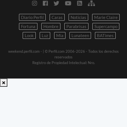
Diario Perfil
Caras
Noticias
Marie Claire
Fortuna
Hombre
Parabrisas
Supercampo
Look
Luz
Mia
Lunateen
BATimes
weekend.perfil.com -
| © Perfil.com 2006-2026 - Todos los derechos
reservados
Registro de Propiedad Intelectual: Nro.