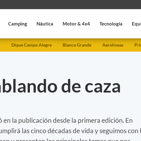
Camping
Náutica
Motor & 4x4
Tecnología
Equ
s
Dique Campo Alegre
Blanca Grande
Aerolíneas
Pri
ablando de caza
 en la publicación desde la primera edición. En
mplirá las cinco décadas de vida y seguimos con 
ban y presentan los principales temas que nos