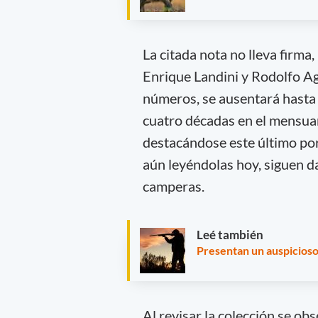
La citada nota no lleva firma
Enrique Landini y Rodolfo Ag
números, se ausentará hast
cuatro décadas en el mensuar
destacándose este último por
aún leyéndolas hoy, siguen 
camperas.
Leé también
Presentan un auspicioso 
Al revisar la colección se ob