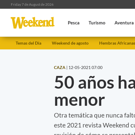
Friday 7 de August de 2026
Pesca
Turismo
Aventura
Temas del Día
Weekend de agosto
Hembras Africana
CAZA
|
12-05-2021 07:00
50 años h
menor
Otra temática que nunca faltó
este 2021 revista Weekend cu
revisión de cómo se presenta