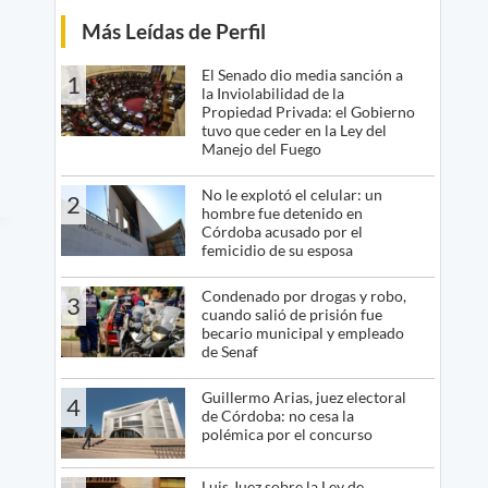
Más Leídas de Perfil
El Senado dio media sanción a
1
la Inviolabilidad de la
Propiedad Privada: el Gobierno
tuvo que ceder en la Ley del
Manejo del Fuego
No le explotó el celular: un
2
hombre fue detenido en
Córdoba acusado por el
femicidio de su esposa
Condenado por drogas y robo,
3
cuando salió de prisión fue
becario municipal y empleado
de Senaf
Guillermo Arias, juez electoral
4
de Córdoba: no cesa la
polémica por el concurso
Luis Juez sobre la Ley de