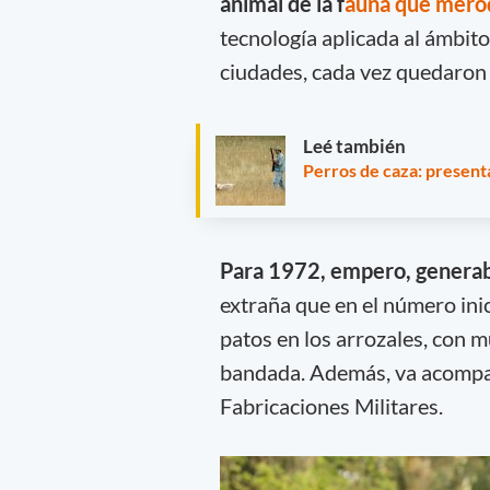
animal de la f
auna que mero
tecnología aplicada al ámbito
ciudades, cada vez quedaron m
Leé también
Perros de caza: present
Para 1972, empero, genera
extraña que en el número ini
patos en los arrozales, con mu
bandada. Además, va acompa
Fabricaciones Militares.