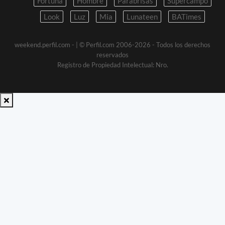
Fortuna
Hombre
Parabrisas
Supercampo
Look
Luz
Mia
Lunateen
BATimes
weekend.perfil.com -
| © Perfil.com 2006-2026 - Todos los derechos
reservados
Registro de Propiedad Intelectual: Nro.