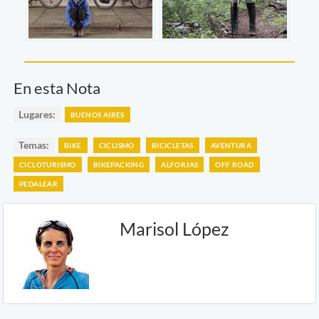
En esta Nota
Lugares:
BUENOS AIRES
Temas:
BIKE
CICLISMO
BICICLETAS
AVENTURA
CICLOTURISMO
BIKEPACKING
ALFORJAS
OFF ROAD
PEDALEAR
Marisol López