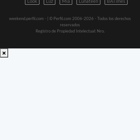
Look
Luz
Mia
Lunateen
BATimes
weekend.perfil.com -
| © Perfil.com 2006-2026 - Todos los derechos
reservados
Registro de Propiedad Intelectual: Nro.