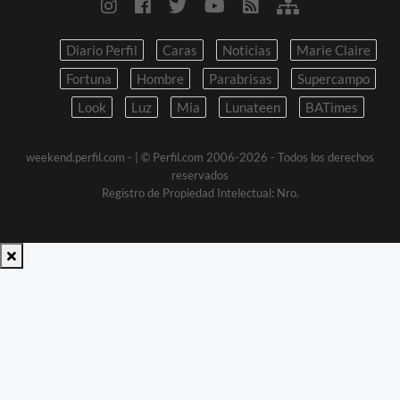
Diario Perfil
Caras
Noticias
Marie Claire
Fortuna
Hombre
Parabrisas
Supercampo
Look
Luz
Mia
Lunateen
BATimes
weekend.perfil.com -
| © Perfil.com 2006-2026 - Todos los derechos
reservados
Registro de Propiedad Intelectual: Nro.