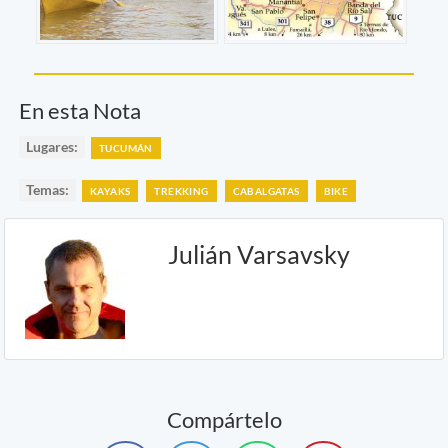
En esta Nota
Lugares:
TUCUMÁN
Temas:
KAYAKS
TREKKING
CABALGATAS
BIKE
Julián Varsavsky
Compártelo