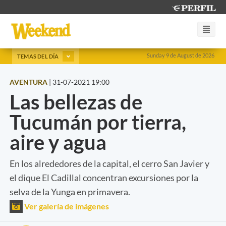
Sunday 9 de August de 2026
TEMAS DEL DÍA
AVENTURA
|
31-07-2021 19:00
Las bellezas de
Tucumán por tierra,
aire y agua
En los alrededores de la capital, el cerro San Javier y
el dique El Cadillal concentran excursiones por la
selva de la Yunga en primavera.
Ver galería de imágenes