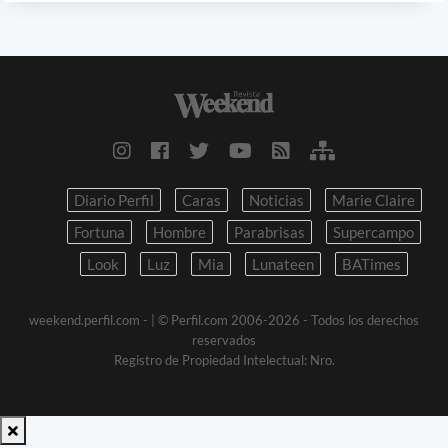
Diario Perfil
Caras
Noticias
Marie Claire
Fortuna
Hombre
Parabrisas
Supercampo
Look
Luz
Mia
Lunateen
BATimes
weekend.perfil.com -
| © Perfil.com 2006-2026 - Todos los derechos
reservados
Registro de Propiedad Intelectual: Nro.