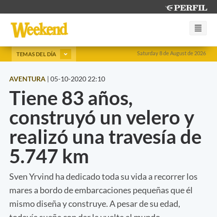
Saturday 8 de August de 2026
TEMAS DEL DÍA
AVENTURA
|
05-10-2020 22:10
Tiene 83 años,
construyó un velero y
realizó una travesía de
5.747 km
Sven Yrvind ha dedicado toda su vida a recorrer los
mares a bordo de embarcaciones pequeñas que él
mismo diseña y construye. A pesar de su edad,
todavía sueña con dar la vuelta al mundo.