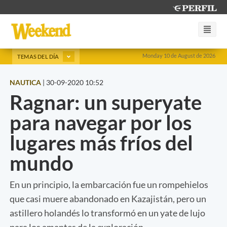
Monday 10 de August de 2026
TEMAS DEL DÍA
NAUTICA
|
30-09-2020 10:52
Ragnar: un superyate
para navegar por los
lugares más fríos del
mundo
En un principio, la embarcación fue un rompehielos
que casi muere abandonado en Kazajistán, pero un
astillero holandés lo transformó en un yate de lujo
para los amantes de la exploración.