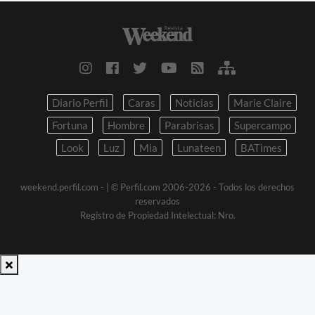
Diario Perfil
Caras
Noticias
Marie Claire
Fortuna
Hombre
Parabrisas
Supercampo
Look
Luz
Mia
Lunateen
BATimes
weekend.perfil.com -
| © Perfil.com 2006-2026 - Todos los derechos
reservados
Registro de Propiedad Intelectual: Nro.