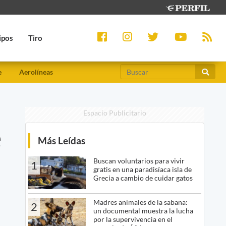
ipos
Tiro
e
Aerolíneas
Espacio Publicitario
e
Más Leídas
Buscan voluntarios para vivir
1
gratis en una paradisíaca isla de
Grecia a cambio de cuidar gatos
Madres animales de la sabana:
2
un documental muestra la lucha
por la supervivencia en el