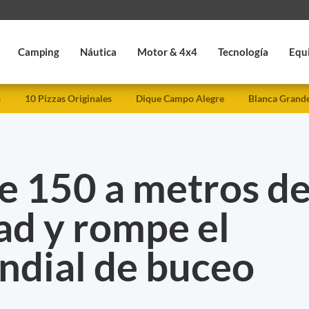
Camping
Náutica
Motor & 4x4
Tecnología
Equ
s
10 Pizzas Originales
Dique Campo Alegre
Blanca Grand
e 150 a metros d
ad y rompe el
ndial de buceo