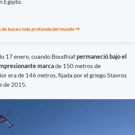
n Egipto.
eta de buceo más profunda del mundo
ado 17 enero, cuando Boudhiaf
permaneció bajo el
 impresionante marca
de 150 metros de
or era de 146 metros, fijada por el griego Stavros
e de 2015.