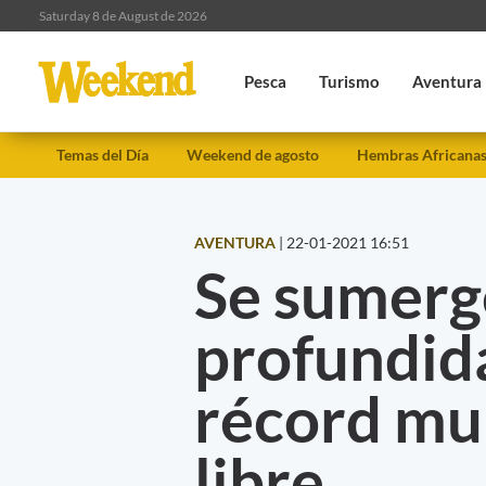
Saturday 8 de August de 2026
Pesca
Turismo
Aventura
Temas del Día
Weekend de agosto
Hembras Africana
AVENTURA
|
22-01-2021 16:51
Se sumerg
profundid
récord mu
libre