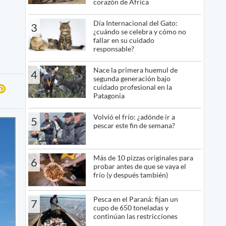
corazón de África
Día Internacional del Gato:
3
¿cuándo se celebra y cómo no
fallar en su cuidado
responsable?
Nace la primera huemul de
4
segunda generación bajo
cuidado profesional en la
Patagonia
Volvió el frío: ¿adónde ir a
5
pescar este fin de semana?
Más de 10 pizzas originales para
6
probar antes de que se vaya el
frío (y después también)
Pesca en el Paraná: fijan un
7
cupo de 650 toneladas y
continúan las restricciones