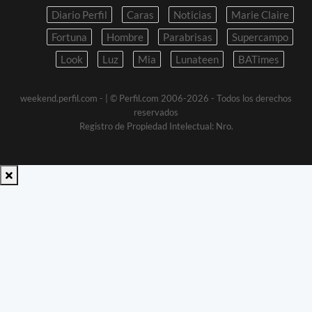
Diario Perfil
Caras
Noticias
Marie Claire
Fortuna
Hombre
Parabrisas
Supercampo
Look
Luz
Mia
Lunateen
BATimes
weekend.perfil.com -
| © Perfil.com 2006-2026 - Todos los derechos
reservados
Registro de Propiedad Intelectual: Nro.