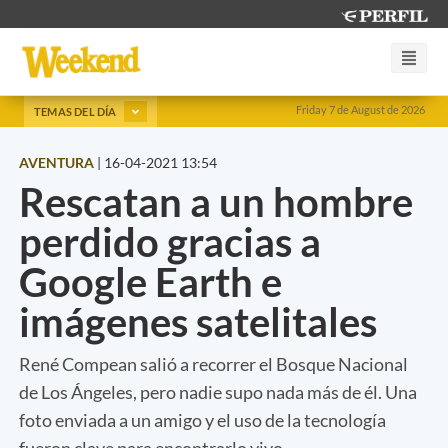
Friday 7 de August de 2026
TEMAS DEL DÍA
AVENTURA
|
16-04-2021 13:54
Rescatan a un hombre
perdido gracias a
Google Earth e
imágenes satelitales
René Compean salió a recorrer el Bosque Nacional
de Los Ángeles, pero nadie supo nada más de él. Una
foto enviada a un amigo y el uso de la tecnología
fueron clave para encontrarlo vivo.