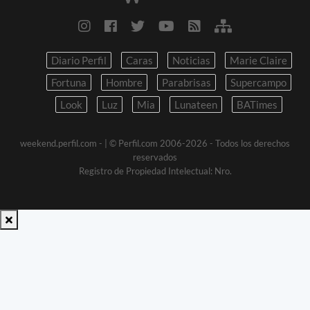
Diario Perfil
Caras
Noticias
Marie Claire
Fortuna
Hombre
Parabrisas
Supercampo
Look
Luz
Mia
Lunateen
BATimes
weekend.perfil.com -
| © Perfil.com 2006-2026 - Todos los derechos
reservados
Registro de Propiedad Intelectual: Nro.