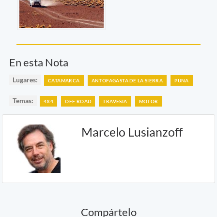
En esta Nota
Lugares:
CATAMARCA
ANTOFAGASTA DE LA SIERRA
PUNA
Temas:
4X4
OFF ROAD
TRAVESIA
MOTOR
Marcelo Lusianzoff
Compártelo