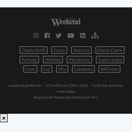
Diario Perfil
Caras
Noticias
Marie Claire
Fortuna
Hombre
Parabrisas
Supercampo
Look
Luz
Mia
Lunateen
BATimes
weekend.perfil.com -
| © Perfil.com 2006-2026 - Todos los derechos
reservados
Registro de Propiedad Intelectual: Nro.