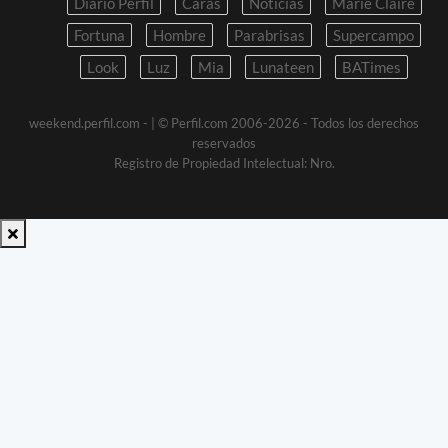
Diario Perfil
Caras
Noticias
Marie Claire
Fortuna
Hombre
Parabrisas
Supercampo
Look
Luz
Mia
Lunateen
BATimes
weekend.perfil.com -
| © Perfil.com 2006-2026 - Todos los derechos
reservados
Registro de Propiedad Intelectual: Nro.