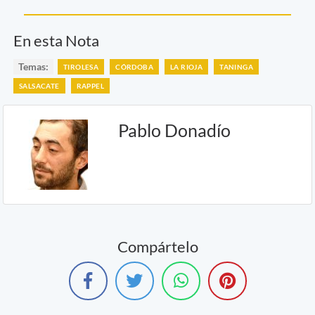
En esta Nota
Temas:
TIROLESA
CÓRDOBA
LA RIOJA
TANINGA
SALSACATE
RAPPEL
Pablo Donadío
Compártelo