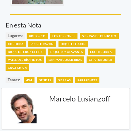
En esta Nota
Lugares:
URITORCO
LOS TERRONES
SIERRAS DE CUNIPUTO
CÓRDOBA
PUESTO PAVÓN
DIQUE EL CAJÓN
DIQUE DE CRUZ DEL EJE
DIQUE LOS ALAZANES
CUCHI CORRAL
VALLE DEL RÍO PINTOS
SAN MARCOS SIERRAS
CHARNBONIER
CRUZ CHICA
Temas:
4X4
SENDAS
SIERRAS
PARAPENTES
Marcelo Lusianzoff