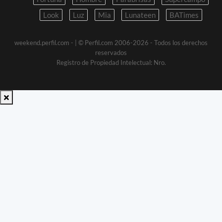
Look
Luz
Mia
Lunateen
BATimes
weekend.perfil.com -
| © Perfil.com 2006-2026 - Todos los derechos
reservados
Registro de Propiedad Intelectual: Nro.