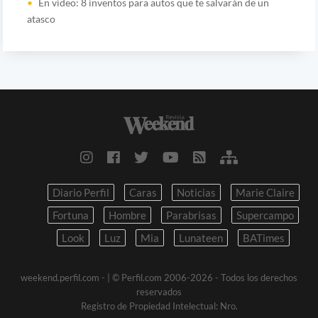
En video: 8 inventos para autos que te salvarán de un
atasco
Diario Perfil
Caras
Noticias
Marie Claire
Fortuna
Hombre
Parabrisas
Supercampo
Look
Luz
Mia
Lunateen
BATimes
weekend.perfil.com -
| © Perfil.com 2006-2026 - Todos los derechos
reservados
Registro de Propiedad Intelectual: Nro.