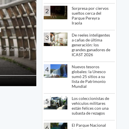
Sorpresa por ciervos
2
sueltos cerca del
Parque Pereyra
Iraola
n
De reeles inteligentes
3
a cañas de última
generación: los
ngo 20 de octubre
grandes ganadores de
ICAST 2026
Nuevos tesoros
4
globales: la Unesco
sumó 25 sitios a su
lista de Patrimonio
Mundial
Los coleccionistas de
5
vehículos militares
están felices con una
subasta de rezagos
El Parque Nacional
6