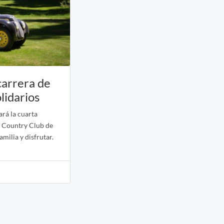
carrera de
olidarios
ará la cuarta
e Country Club de
milia y disfrutar.