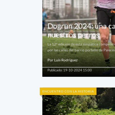
Dogrun 2024: una car
nuestros perros
La 12° edición de esta simpática competen
por las calles del barrio porteño de Paler
Por Luis Rodriguez
Publicado: 19-10-2024 15:00
ENCUENTRO CON LA HISTORIA