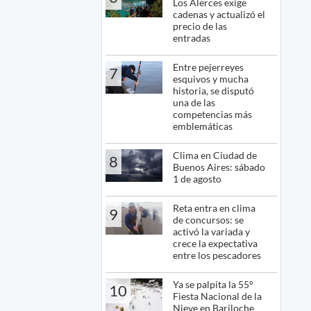
Los Alerces exige
cadenas y actualizó el
precio de las
entradas
Entre pejerreyes
7
esquivos y mucha
historia, se disputó
una de las
competencias más
emblemáticas
Clima en Ciudad de
8
Buenos Aires: sábado
1 de agosto
Reta entra en clima
9
de concursos: se
activó la variada y
crece la expectativa
entre los pescadores
Ya se palpita la 55°
10
Fiesta Nacional de la
Nieve en Bariloche