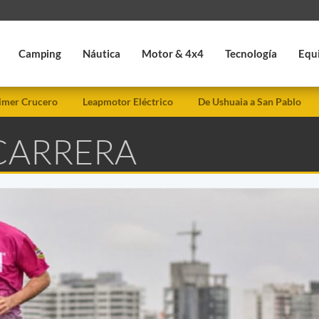
Camping
Náutica
Motor & 4x4
Tecnología
Equ
imer Crucero
Leapmotor Eléctrico
De Ushuaia a San Pablo
 CARRERA