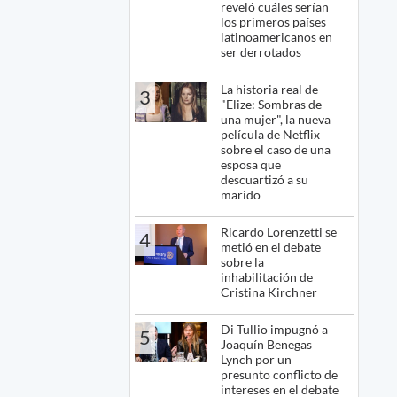
reveló cuáles serían
los primeros países
latinoamericanos en
ser derrotados
La historia real de
3
"Elize: Sombras de
una mujer", la nueva
película de Netflix
sobre el caso de una
esposa que
descuartizó a su
marido
Ricardo Lorenzetti se
4
metió en el debate
sobre la
inhabilitación de
Cristina Kirchner
Di Tullio impugnó a
5
Joaquín Benegas
Lynch por un
presunto conflicto de
intereses en el debate