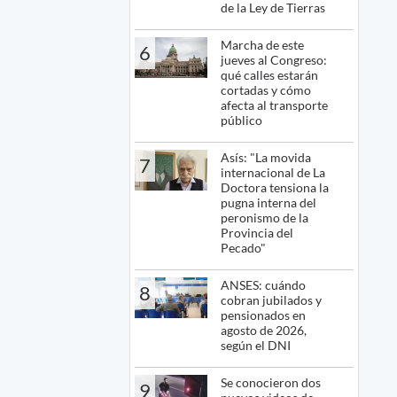
de la Ley de Tierras
Marcha de este
6
jueves al Congreso:
qué calles estarán
cortadas y cómo
afecta al transporte
público
Asís: "La movida
7
internacional de La
Doctora tensiona la
pugna interna del
peronismo de la
Provincia del
Pecado"
ANSES: cuándo
8
cobran jubilados y
pensionados en
agosto de 2026,
según el DNI
Se conocieron dos
9