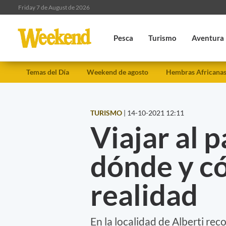
Friday 7 de August de 2026
Pesca
Turismo
Aventura
Temas del Día
Weekend de agosto
Hembras Africana
TURISMO
|
14-10-2021 12:11
Viajar al 
dónde y c
realidad
En la localidad de Alberti re