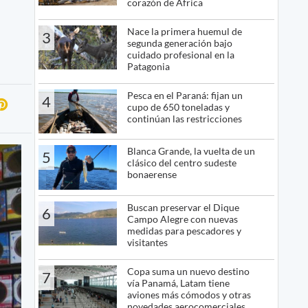
corazón de África
Nace la primera huemul de
3
segunda generación bajo
cuidado profesional en la
Patagonia
Pesca en el Paraná: fijan un
4
cupo de 650 toneladas y
continúan las restricciones
Blanca Grande, la vuelta de un
5
clásico del centro sudeste
bonaerense
Buscan preservar el Dique
6
Campo Alegre con nuevas
medidas para pescadores y
visitantes
Copa suma un nuevo destino
7
vía Panamá, Latam tiene
aviones más cómodos y otras
novedades aerocomerciales