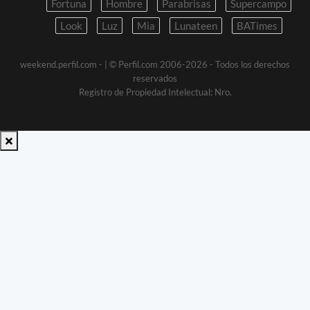
Fortuna
Hombre
Parabrisas
Supercampo
Look
Luz
Mia
Lunateen
BATimes
weekend.perfil.com -
| © Perfil.com 2006-2026 - Todos los derechos
reservados
Registro de Propiedad Intelectual: Nro.