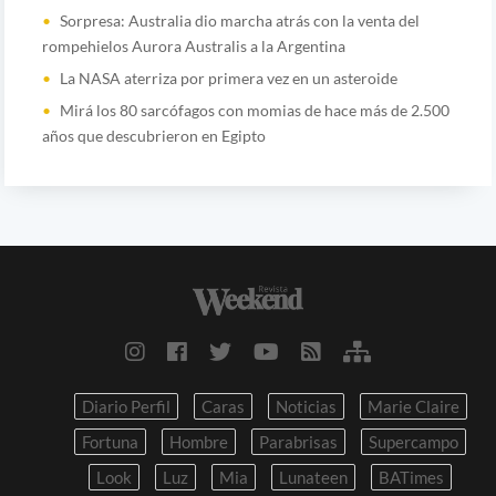
Sorpresa: Australia dio marcha atrás con la venta del
rompehielos Aurora Australis a la Argentina
La NASA aterriza por primera vez en un asteroide
Mirá los 80 sarcófagos con momias de hace más de 2.500
años que descubrieron en Egipto
Diario Perfil
Caras
Noticias
Marie Claire
Fortuna
Hombre
Parabrisas
Supercampo
Look
Luz
Mia
Lunateen
BATimes