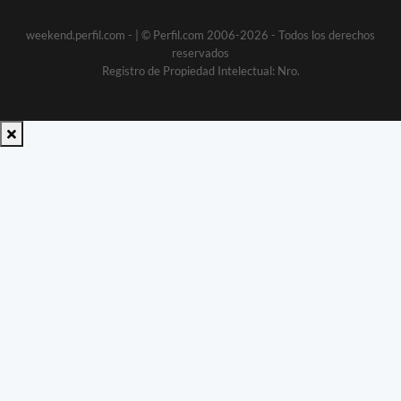
weekend.perfil.com -
| © Perfil.com 2006-2026 - Todos los derechos
reservados
Registro de Propiedad Intelectual: Nro.