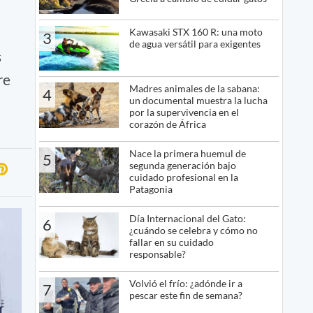
Kawasaki STX 160 R: una moto
3
de agua versátil para exigentes
s
re
Madres animales de la sabana:
4
un documental muestra la lucha
por la supervivencia en el
corazón de África
Nace la primera huemul de
5
segunda generación bajo
cuidado profesional en la
Patagonia
Día Internacional del Gato:
6
¿cuándo se celebra y cómo no
fallar en su cuidado
responsable?
Volvió el frío: ¿adónde ir a
7
pescar este fin de semana?