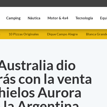
Camping
Náutica
Motor & 4x4
Tecnología
Equ
s
10 Pizzas Originales
Dique Campo Alegre
Blanca Grand
Australia dio
ás con la venta
hielos Aurora
a la Argentina