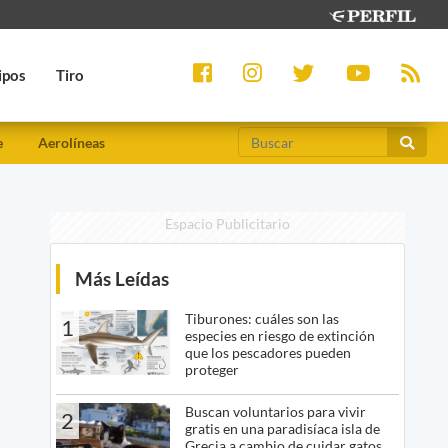
ipos
Tiro
e
Aerolíneas
Espacio Publicitario
Más Leídas
Tiburones: cuáles son las
1
especies en riesgo de extinción
que los pescadores pueden
proteger
Buscan voluntarios para vivir
2
gratis en una paradisíaca isla de
Grecia a cambio de cuidar gatos