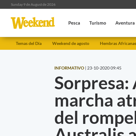
Sunday 9 de August de 2026
Pesca
Turismo
Aventura
Temas del Día
Weekend de agosto
Hembras Africana
INFORMATIVO
|
23-10-2020 09:45
Sorpresa: 
marcha atr
del rompe
Australis 