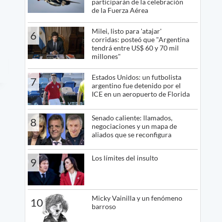
participarán de la celebración
de la Fuerza Aérea
Milei, listo para 'atajar'
6
corridas: posteó que "Argentina
tendrá entre US$ 60 y 70 mil
millones"
Estados Unidos: un futbolista
7
argentino fue detenido por el
ICE en un aeropuerto de Florida
Senado caliente: llamados,
8
negociaciones y un mapa de
aliados que se reconfigura
Los límites del insulto
9
Micky Vainilla y un fenómeno
10
barroso