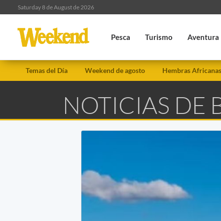
Saturday 8 de August de 2026
Pesca
Turismo
Aventura
Temas del Día
Weekend de agosto
Hembras Africana
NOTICIAS DE