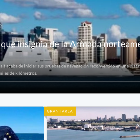
uque insignia de la Armada norteam
alt acaba de iniciar sus pruebas de navegación reconvertido en una plat
miles de kilómetros.
GRAN TAREA