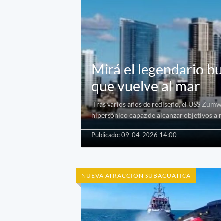
Mirá el legendario b
que vuelve al mar
Tras varios años de rediseño, el USS Zumw
hipersónico capaz de alcanzar objetivos a 
Publicado: 09-04-2026 14:00
NUEVA ATRACCION SUBACUATICA