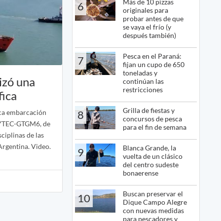
Más de 10 pizzas
6
originales para
probar antes de que
se vaya el frío (y
después también)
Pesca en el Paraná:
7
fijan un cupo de 650
toneladas y
izó una
continúan las
restricciones
ica
Grilla de fiestas y
ica embarcación
8
concursos de pesca
 YTEC-GTGM6, de
para el fin de semana
sciplinas de las
Argentina. Video.
Blanca Grande, la
9
vuelta de un clásico
del centro sudeste
bonaerense
Buscan preservar el
10
Dique Campo Alegre
con nuevas medidas
para pescadores y