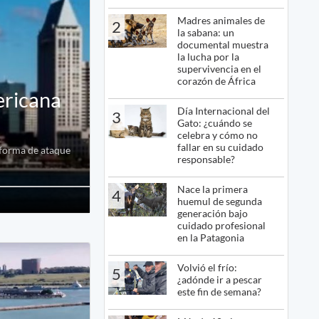
Madres animales de
2
la sabana: un
documental muestra
la lucha por la
supervivencia en el
corazón de África
ericana
Día Internacional del
3
Gato: ¿cuándo se
celebra y cómo no
fallar en su cuidado
aforma de ataque
responsable?
Nace la primera
4
huemul de segunda
generación bajo
cuidado profesional
en la Patagonia
Volvió el frío:
5
¿adónde ir a pescar
este fin de semana?