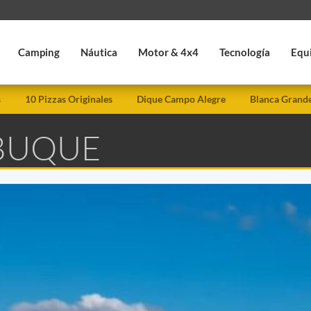
Camping
Náutica
Motor & 4x4
Tecnología
Equ
s
10 Pizzas Originales
Dique Campo Alegre
Blanca Grand
 BUQUE