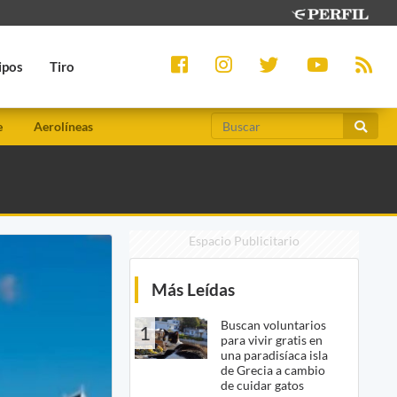
ipos
Tiro
e
Aerolíneas
Espacio Publicitario
Más Leídas
Buscan voluntarios
1
para vivir gratis en
una paradisíaca isla
de Grecia a cambio
de cuidar gatos