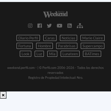
Diario Perfil
Caras
Noticias
Marie Claire
Fortuna
Hombre
Parabrisas
Supercampo
Look
Luz
Mia
Lunateen
BATimes
weekend.perfil.com -
| © Perfil.com 2006-2026 - Todos los derechos
reservados
Registro de Propiedad Intelectual: Nro.