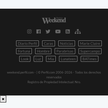
Diario Perfil
Caras
Noticias
Marie Claire
Fortuna
Hombre
Parabrisas
Supercampo
Look
Luz
Mia
Lunateen
BATimes
weekend.perfil.com -
| © Perfil.com 2006-2026 - Todos los derechos
reservados
Registro de Propiedad Intelectual: Nro.