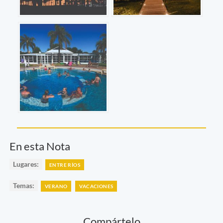
En esta Nota
Lugares:
ENTRE RÍOS
Temas:
VERANO
VACACIONES
Compártelo