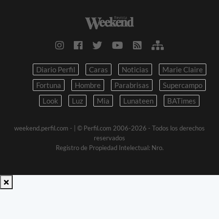
Diario Perfil
Caras
Noticias
Marie Claire
Fortuna
Hombre
Parabrisas
Supercampo
Look
Luz
Mia
Lunateen
BATimes
weekend.perfil.com -
| © Perfil.com 2006-2026 - Todos los derechos
reservados
Registro de Propiedad Intelectual: Nro.