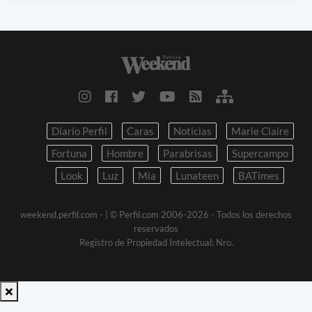
Diario Perfil
Caras
Noticias
Marie Claire
Fortuna
Hombre
Parabrisas
Supercampo
Look
Luz
Mia
Lunateen
BATimes
weekend.perfil.com -
| © Perfil.com 2006-2026 - Todos los derechos
reservados
Registro de Propiedad Intelectual: Nro.