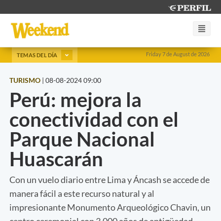
Friday 7 de August de 2026
TEMAS DEL DÍA
TURISMO
|
08-08-2024 09:00
Perú: mejora la
conectividad con el
Parque Nacional
Huascarán
Con un vuelo diario entre Lima y Áncash se accede de
manera fácil a este recurso natural y al
impresionante Monumento Arqueológico Chavin, un
centro ceremonial con 3.000 años de antigüedad.