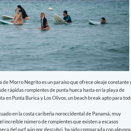
isla de Morro Negrito es un paraíso que ofrece oleaje constante 
sde rápidas rompientes de punta hueca hasta en la playa de
uta en Punta Burica y Los Olivos, un beach break apto para tod
ituado en la costa caribeña noroccidental de Panamá, muy
r el increíble número de rompientes que existen a escasos
meca del surf aún por descubri, ha sido comparada con algunos