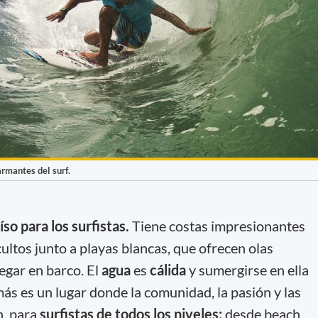
rmantes del surf.
íso para los surfistas.
Tiene costas impresionantes
ultos junto a playas blancas, que ofrecen olas
legar en barco. El
agua
es
cálida
y sumergirse en ella
ás es un lugar donde la comunidad, la pasión y las
n, para
surfistas de todos los niveles:
desde beach