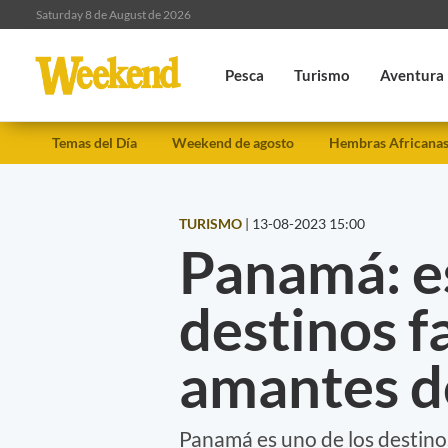
Saturday 8 de August de 2026
Pesca
Turismo
Aventura
Temas del Día
Weekend de agosto
Hembras Africana
TURISMO
|
13-08-2023 15:00
Panamá: es
destinos f
amantes de
Panamá es uno de los destinos