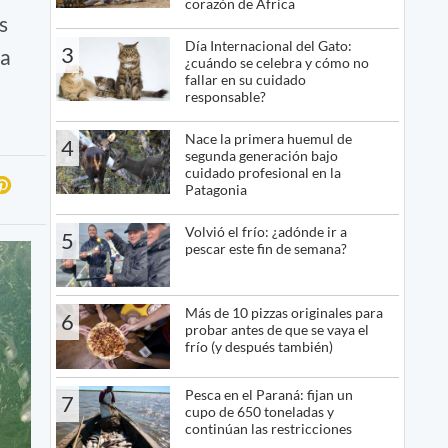
corazón de África
s
Día Internacional del Gato:
3
da
¿cuándo se celebra y cómo no
fallar en su cuidado
responsable?
Nace la primera huemul de
4
segunda generación bajo
cuidado profesional en la
Patagonia
Volvió el frío: ¿adónde ir a
5
pescar este fin de semana?
Más de 10 pizzas originales para
6
probar antes de que se vaya el
frío (y después también)
Pesca en el Paraná: fijan un
7
cupo de 650 toneladas y
continúan las restricciones