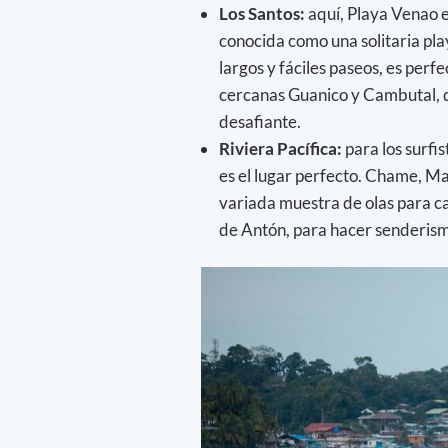
Los Santos:
aquí, Playa Venao e
conocida como una solitaria pla
largos y fáciles paseos, es perf
cercanas Guanico y Cambutal, 
desafiante.
Riviera Pacífica:
para los surfi
es el lugar perfecto. Chame, Ma
variada muestra de olas para ca
de Antón, para hacer senderismo