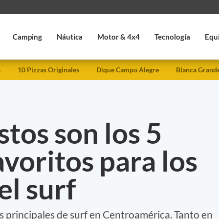
Camping
Náutica
Motor & 4x4
Tecnología
Equ
s
10 Pizzas Originales
Dique Campo Alegre
Blanca Grand
tos son los 5
avoritos para los
l surf
 principales de surf en Centroamérica. Tanto en